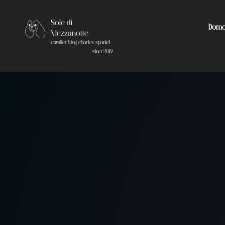
Sole di
Domo
Mezzanotte
cavalier king charles spaniel
since2019