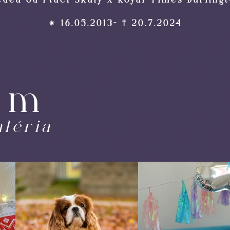
dea od Ptačí Skály x Royal Times Darling
✴ 16.05.2013- † 20.7.2024
am
aléria