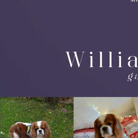
Me
Willi
g