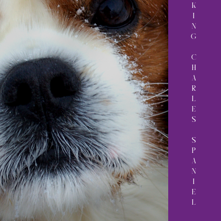
K
I
N
G
C
H
A
R
L
E
S
S
P
A
N
I
E
L