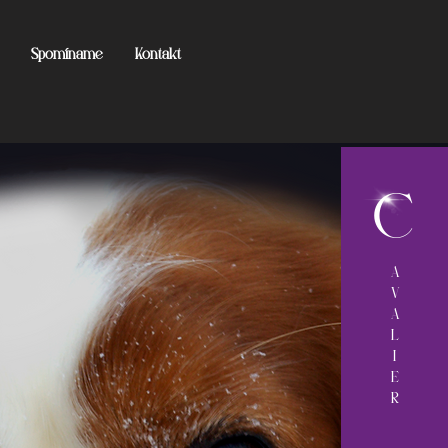
Spomíname
Kontakt
C
A
V
A
L
I
E
R