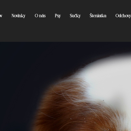
v
Novinky
O nás
Psy
Sučky
Šteniatka
Odchovy