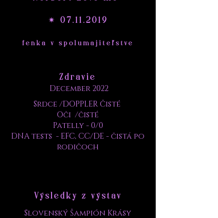
✴
07.11.2019
fenka v spolumajiteľstve
Zdravie
December 2022
Srdce /DOPPLER Čisté
Oči
/čisté
Patelly - 0/0
DNA tests - EFC, CC/DE - čistá po
rodičoch
Výsledky z výstav
Slovenský Šampión Krásy