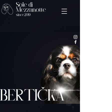
Sole di
Mezzanotte
since2019
BERTIČKA